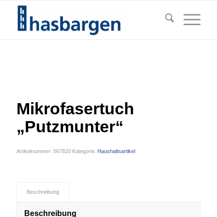
Mikrofasertuch
„Putzmunter“
Artikelnummer:
567820
Kategorie:
Haushaltsartikel
Beschreibung
Beschreibung