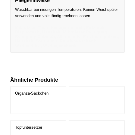
Pflegehinweise
Waschbar bei niedrigen Temperaturen. Keinen Weichspüler
verwenden und vollständig trocknen lassen.
Mikrofaser Tuch, Reinigungstuch, Putztuch,
Displaytuch, Haushalt, Mikrofaser Reinigung,
Reinigung Zubehör, Alltagshilfe, Putztuch, putzen,
Haushalt, Staubtuch, Kundengeschenk,
Werbeartikel, Werbegeschenk
Ähnliche Produkte
Organza-Säckchen
Topfuntersetzer