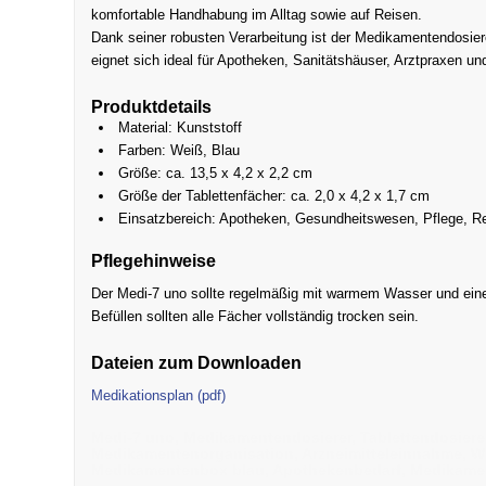
komfortable Handhabung im Alltag sowie auf Reisen.
Dank seiner robusten Verarbeitung ist der Medikamentendosiere
eignet sich ideal für Apotheken, Sanitätshäuser, Arztpraxen un
Produktdetails
Material: Kunststoff
Farben: Weiß, Blau
Größe: ca. 13,5 x 4,2 x 2,2 cm
Größe der Tablettenfächer: ca. 2,0 x 4,2 x 1,7 cm
Einsatzbereich: Apotheken, Gesundheitswesen, Pflege, R
Pflegehinweise
Der Medi-7 uno sollte regelmäßig mit warmem Wasser und eine
Befüllen sollten alle Fächer vollständig trocken sein.
Dateien zum Downloaden
Medikationsplan (pdf)
Medi-7 uno, Medikamentendosierer, Tablettendosiere
Medikamentenorganisation, Arzneimitteleinnahme, 
Medikamentenbox blau, Apothekenbedarf, Medikamen