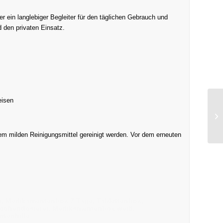
r ein langlebiger Begleiter für den täglichen Gebrauch und
d den privaten Einsatz.
eisen
m milden Reinigungsmittel gereinigt werden. Vor dem erneuten
r, Medikamentenbox 7 Tage, Tablettenbox,
Wochendosierer, Medikamentenbox weiß,
tenhilfe