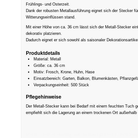
Frühlings- und Osterzeit.
Dank der robusten Metallausführung eignet sich der Stecker fü
Witterungseinflüssen stand.
Mit einer Höhe von ca. 36 cm lässt sich der Metall-Stecker ei
dekorativ platzieren.
Dadurch eignet er sich sowohl als saisonaler Dekorationsartike
Produktdetails
Material: Metall
Größe: ca. 36 cm
Motiv: Frosch, Krone, Huhn, Hase
Einsatzbereich: Garten, Balkon, Blumenkästen, Pflanzgef
Verpackungseinheit: 500 Stück
Pflegehinweise
Der Metall-Stecker kann bei Bedarf mit einem feuchten Tuch ge
empfiehlt sich die Lagerung an einem trockenen Ort außerhalb
Metall-Stecker Spring, Gartenstecker Metall, Frühlin