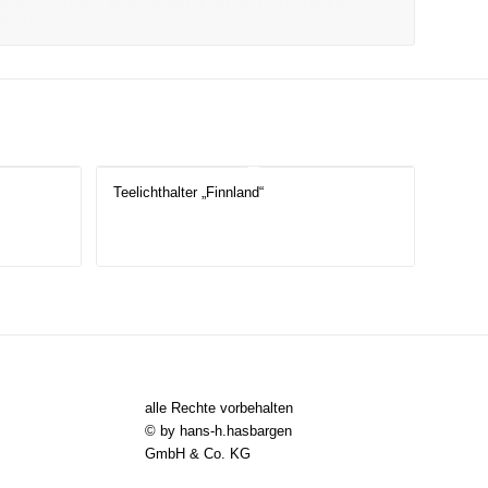
oration, Deko, Dekoration, Garten, Gartendeko,
chenk
Teelichthalter „Finnland“
alle Rechte vorbehalten
© by hans-h.hasbargen
GmbH & Co. KG