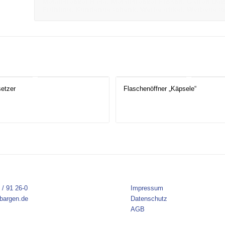
Metallstecker Hase, Metallstecker Frosch, Garten Dek
Frühling, Kundengeschenk, Werbeartikel, Werbeges
setzer
Flaschenöffner „Käpsele“
 / 91 26-0
Impressum
bargen.de
Datenschutz
AGB