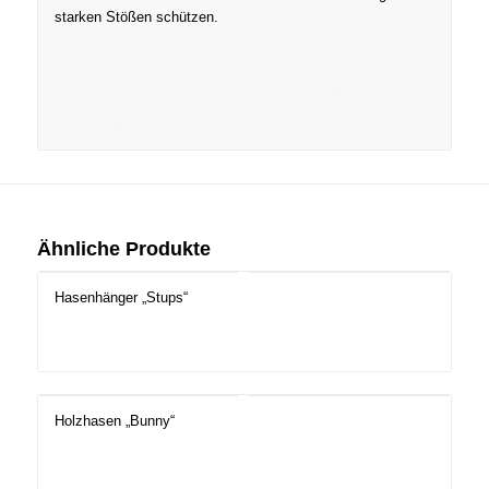
starken Stößen schützen.
Ostern, Keramik Vogel, Vogel Anhänger,
Weihnachtsanhänger, Keramik Deko,
Wohnaccessoires, Gold Silber Deko, Winterdeko,
Saisonale Dekoration, Dekoration, Vogel,
Kundengeschenk, Werbeartikel, Werbegeschenk
Ähnliche Produkte
Hasenhänger „Stups“
Holzhasen „Bunny“