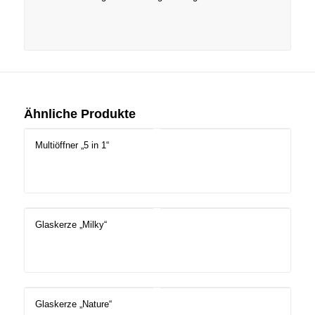
Schneebesen, kochen, Küche, backen, Haushalt,
Kundengeschenk, Werbeartikel, Werbegeschenk
Ähnliche Produkte
Multiöffner „5 in 1“
Glaskerze „Milky“
Glaskerze „Nature“