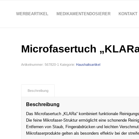
WERBEARTIKEL
MEDIKAMENTENDOSIERER
KONTAKT
Microfasertuch „KLAR
Artikelnummer:
567820-1
Kategorie:
Haushaltsartikel
Beschreibung
Beschreibung
Das Microfasertuch „KLARa“ kombiniert funktionale Reinigungs
Die feine Mikrofaser-Struktur ermöglicht eine schonende Reini
Entfernen von Staub, Fingerabdrücken und leichten Verschmu
Mikrofaserprodukte gelten als besonders effektiv bei der strei