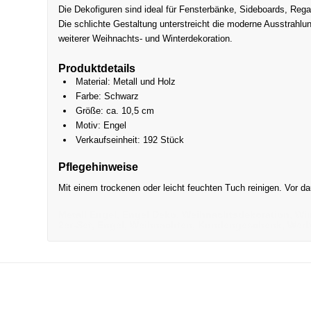
Die Dekofiguren sind ideal für Fensterbänke, Sideboards, Reg
Die schlichte Gestaltung unterstreicht die moderne Ausstrahlun
weiterer Weihnachts- und Winterdekoration.
Produktdetails
Material: Metall und Holz
Farbe: Schwarz
Größe: ca. 10,5 cm
Motiv: Engel
Verkaufseinheit: 192 Stück
Pflegehinweise
Mit einem trockenen oder leicht feuchten Tuch reinigen. Vor da
Metall Engel, Engel Deko, Weihnachtsdekoration, Wi
2er-Set, Engel, Weihnachten, Kundengeschenk, Werb