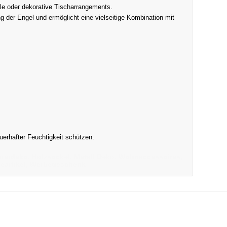
ale oder dekorative Tischarrangements.
g der Engel und ermöglicht eine vielseitige Kombination mit
uerhafter Feuchtigkeit schützen.
nterdeko, Holzsockel, Metall Deko, Wohnaccessoires,
eartikel, Werbegeschenk