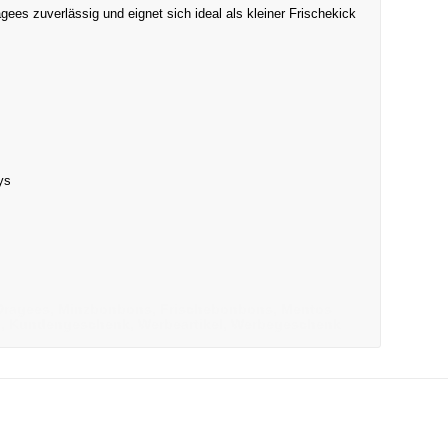
ees zuverlässig und eignet sich ideal als kleiner Frischekick
ys
 Dragees, Minzbonbons, Frischebonbons, Mentos
, Kundengeschenk, Werbeartikel, Werbegeschenk