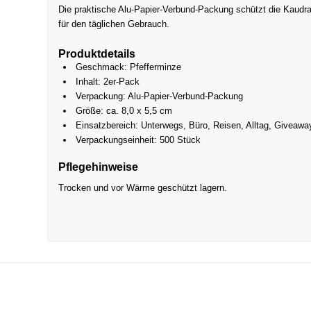
Die praktische Alu-Papier-Verbund-Packung schützt die Kaudrag
für den täglichen Gebrauch.
Produktdetails
Geschmack: Pfefferminze
Inhalt: 2er-Pack
Verpackung: Alu-Papier-Verbund-Packung
Größe: ca. 8,0 x 5,5 cm
Einsatzbereich: Unterwegs, Büro, Reisen, Alltag, Giveawa
Verpackungseinheit: 500 Stück
Pflegehinweise
Trocken und vor Wärme geschützt lagern.
Mentos-Mint, Mentos Mint, Kaudragees, Pfefferminz
Kaubonbons, Minzgeschmack, Giveaways, Süßwaren