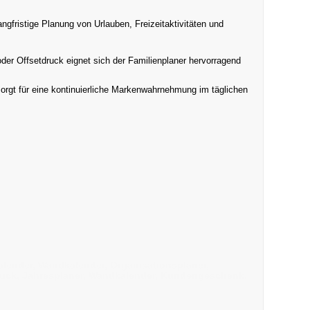
langfristige Planung von Urlauben, Freizeitaktivitäten und
 oder Offsetdruck eignet sich der Familienplaner hervorragend
orgt für eine kontinuierliche Markenwahrnehmung im täglichen
alender, Wandkalender, Organisationsplaner,
tdruck, Jahresplaner, Wandkalender, Kundengeschenk,