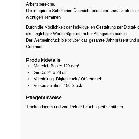
Arbeitsbereiche.
Die integrierte Schulferien-Übersicht erleichtert zusätzlich die 
wichtigen Terminen.
Durch die Möglichkeit der individuellen Gestaltung per Digital-
als langlebiger Werbeträger mit hoher Alltagssichtbarkeit.
Der Werbeeindruck bleibt über das gesamte Jahr präsent und s
Gebrauch.
Produktdetails
Material: Papier 120 g/m²
Größe: 21 x 28 cm
Veredelung: Digitaldruck / Offsetdruck
Verkaufseinheit: 150 Stück
Pflegehinweise
Trocken lagern und vor direkter Feuchtigkeit schützen.
Kalender, Familienplaner, Kalender mit Logo, Werbek
Büroaccessoires, Werbeartikel, Digitaldruck, Offse
Werbeartikel, Werbegeschenk